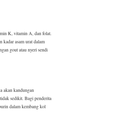
amin K, vitamin A, dan folat.
n kadar asam urat dalam
gan gout atau nyeri sendi
aya akan kandungan
dak sedikit. Bagi penderita
 purin dalam kembang kol