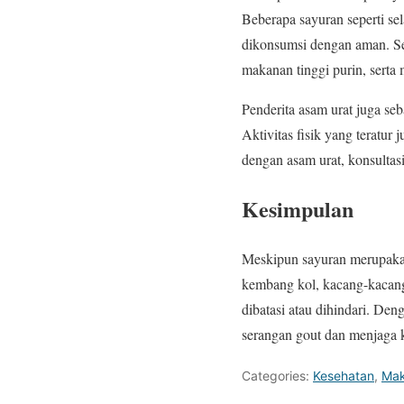
Beberapa sayuran seperti se
dikonsumsi dengan aman. Sel
makanan tinggi purin, serta
Penderita asam urat juga se
Aktivitas fisik yang terat
dengan asam urat, konsultas
Kesimpulan
Meskipun sayuran merupakan 
kembang kol, kacang-kacang
dibatasi atau dihindari. De
serangan gout dan menjaga k
Categories:
Kesehatan
,
Mak