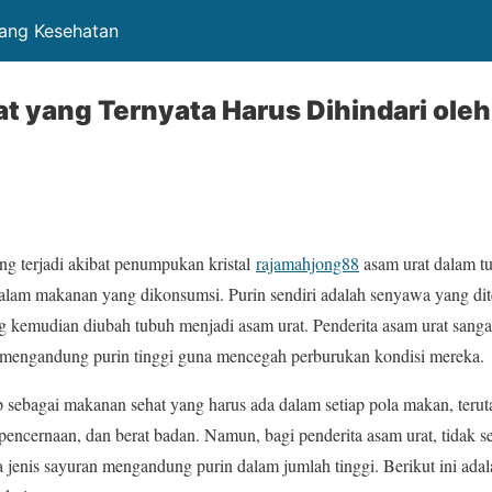
tang Kesehatan
t yang Ternyata Harus Dihindari oleh
ng terjadi akibat penumpukan kristal
rajamahjong88
asam urat dalam t
 dalam makanan yang dikonsumsi. Purin sendiri adalah senyawa yang d
kemudian diubah tubuh menjadi asam urat. Penderita asam urat sanga
mengandung purin tinggi guna mencegah perburukan kondisi mereka.
p sebagai makanan sehat yang harus ada dalam setiap pola makan, teru
pencernaan, dan berat badan. Namun, bagi penderita asam urat, tidak 
 jenis sayuran mengandung purin dalam jumlah tinggi. Berikut ini ada