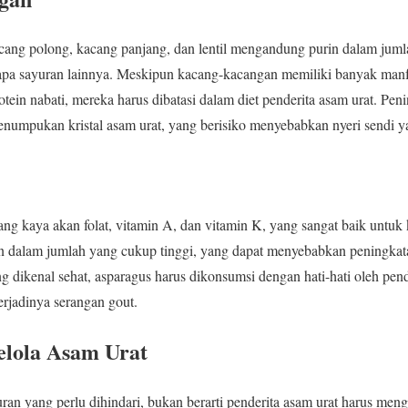
ang polong, kacang panjang, dan lentil mengandung purin dalam jumla
pa sayuran lainnya. Meskipun kacang-kacangan memiliki banyak manf
tein nabati, mereka harus dibatasi dalam diet penderita asam urat. Pen
numpukan kristal asam urat, yang berisiko menyebabkan nyeri sendi y
ng kaya akan folat, vitamin A, dan vitamin K, yang sangat baik untu
 dalam jumlah yang cukup tinggi, yang dapat menyebabkan peningkat
 dikenal sehat, asparagus harus dikonsumsi dengan hati-hati oleh pend
rjadinya serangan gout.
elola Asam Urat
an yang perlu dihindari, bukan berarti penderita asam urat harus meng