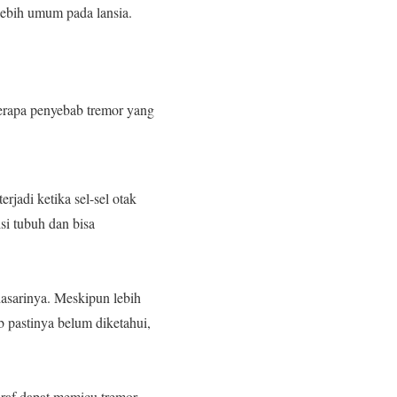
 lebih umum pada lansia.
berapa penyebab tremor yang
rjadi ketika sel-sel otak
si tubuh dan bisa
asarinya. Meskipun lebih
b pastinya belum diketahui,
araf dapat memicu tremor.