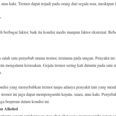
a, atau kaki. Tremor dapat terjadi pada orang dari segala usia, meskipun
r
h berbagai faktor, baik itu kondisi medis maupun faktor eksternal. Be
salah satu penyebab utama tremor, terutama pada tangan. Penyakit ini te
 mengalami kerusakan. Gejala tremor sering kali dimulai pada satu si
u.
kondisi yang menyebabkan tremor tanpa adanya penyakit lain yang mend
n, tremor ini juga dapat mempengaruhi kepala, suara, atau kaki. Penyeba
ga berperan dalam kondisi ini.
au Alkohol
rtentu seperti antidepresan atau obat-obat yang memengaruhi sistem s