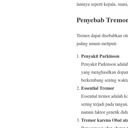
lainnya seperti kepala, suar
Penyebab Tremo
Tremor dapat disebabkan ole
paling umum meliputi:
Penyakit Parkinson
Penyakit Parkinson adalah 
yang menghasilkan dopamin
berkembang seiring wakt
Essential Tremor
Essential tremor adalah 
sering terjadi pada tanga
namun faktor genetik didu
Tremor karena Obat at
Penggunaan obat-obatan te