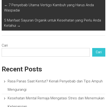
←
7 Penyebab Utama Vertigo Kambuh yang Harus Anda
Waspadai
5 Manfaat Sayuran Organik untuk Kesehatan yang Perlu Anda
Ketahui
→
Cari
Cari
Recent Posts
Rasa Panas Saat Kentut? Kenali Penyebab dan Tips Ampuh
Mengurangi
Kesehatan Mental Remaja Mengatasi Stres dan Menemukan
Ketenangan