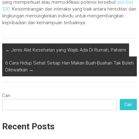
yang memperkuat atau memodifikasi potensi tersebut
slot bet
200
. Keseimbangan dan interaksi yang baik antara hereditas dan
lingkungan memungkinkan individu untuk mengembangkan
kepribadian dan kemampuan terbaiknya.
←
Jenis Alat Kesehatan yang Wajib Ada Di Rumah, Pahami
6 Cara Hidup Sehat Setiap Hari Makan Buah-Buahan Tak Boleh
Dilewatkan
→
Cari
Cari
Recent Posts