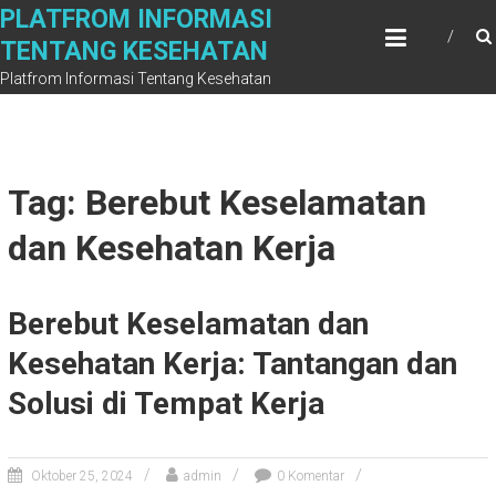
Skip
PLATFROM INFORMASI
to
TENTANG KESEHATAN
content
Platfrom Informasi Tentang Kesehatan
Tag: Berebut Keselamatan
dan Kesehatan Kerja
Berebut Keselamatan dan
Kesehatan Kerja: Tantangan dan
Solusi di Tempat Kerja
Oktober 25, 2024
admin
0 Komentar