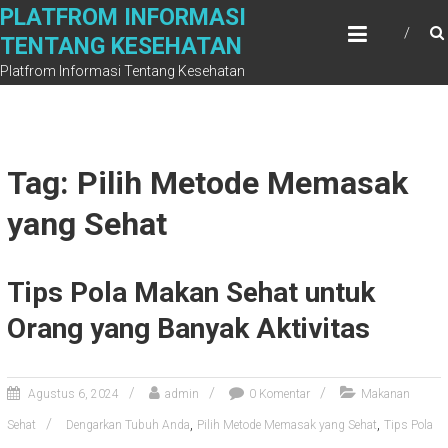
Skip
PLATFROM INFORMASI
to
TENTANG KESEHATAN
content
Platfrom Informasi Tentang Kesehatan
Tag: Pilih Metode Memasak
yang Sehat
Tips Pola Makan Sehat untuk
Orang yang Banyak Aktivitas
Agustus 6, 2024
admin
0 Komentar
Makanan
,
,
Sehat
Dengarkan Tubuh Anda
Pilih Metode Memasak yang Sehat
Tips Pola