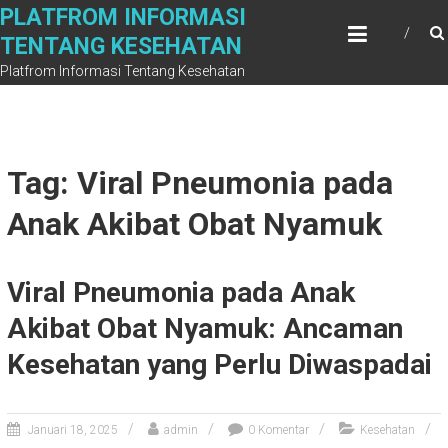
Skip
PLATFROM INFORMASI
to
TENTANG KESEHATAN
content
Platfrom Informasi Tentang Kesehatan
Tag: Viral Pneumonia pada
Anak Akibat Obat Nyamuk
Viral Pneumonia pada Anak
Akibat Obat Nyamuk: Ancaman
Kesehatan yang Perlu Diwaspadai
Januari 18, 2025
admin
0 Komentar
Kesehatan