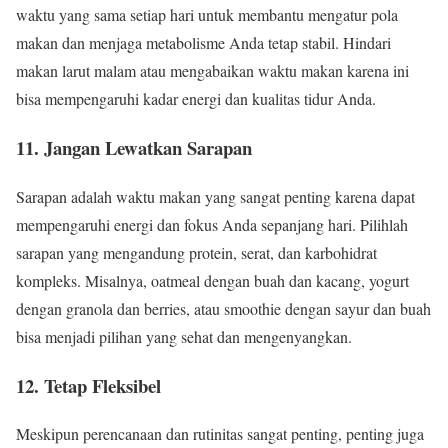
waktu yang sama setiap hari untuk membantu mengatur pola
makan dan menjaga metabolisme Anda tetap stabil. Hindari
makan larut malam atau mengabaikan waktu makan karena ini
bisa mempengaruhi kadar energi dan kualitas tidur Anda.
11. Jangan Lewatkan Sarapan
Sarapan adalah waktu makan yang sangat penting karena dapat
mempengaruhi energi dan fokus Anda sepanjang hari. Pilihlah
sarapan yang mengandung protein, serat, dan karbohidrat
kompleks. Misalnya, oatmeal dengan buah dan kacang, yogurt
dengan granola dan berries, atau smoothie dengan sayur dan buah
bisa menjadi pilihan yang sehat dan mengenyangkan.
12. Tetap Fleksibel
Meskipun perencanaan dan rutinitas sangat penting, penting juga