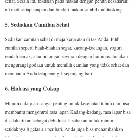
sehat. Selain itu, fokuslah pada makan dengan penuh kesadaran;
nikmati setiap suapan dan hindari makan sambil multitasking.
5. Sediakan Camilan Sehat
Sediakan camilan sehat di meja kerja atau di tas Anda. Pilih
camilan seperti buah-buahan segar, kacang-kacangan, yogurt
rendah lemak, atau potongan sayuran dengan hummus. Ini akan
mengurangi godaan untuk memilih camilan yang tidak sehat dan
membantu Anda tetap energik sepanjang hari.
6. Hidrasi yang Cukup
Minum cukup air sangat penting untuk kesehatan tubuh dan bisa
membantu mengontrol rasa lapar. Kadang-kadang, rasa lapar bisa
disalahartikan sebagai dehidrasi. Usahakan untuk minum
setidaknya 8 gelas air per hari. Anda juga bisa menambahkan