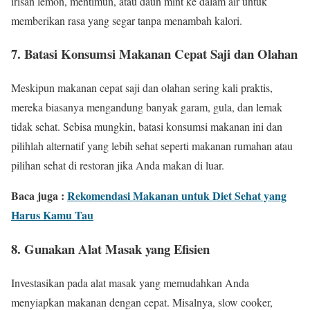
irisan lemon, mentimun, atau daun mint ke dalam air untuk
memberikan rasa yang segar tanpa menambah kalori.
7. Batasi Konsumsi Makanan Cepat Saji dan Olahan
Meskipun makanan cepat saji dan olahan sering kali praktis,
mereka biasanya mengandung banyak garam, gula, dan lemak
tidak sehat. Sebisa mungkin, batasi konsumsi makanan ini dan
pilihlah alternatif yang lebih sehat seperti makanan rumahan atau
pilihan sehat di restoran jika Anda makan di luar.
Baca juga :
Rekomendasi Makanan untuk Diet Sehat yang
Harus Kamu Tau
8. Gunakan Alat Masak yang Efisien
Investasikan pada alat masak yang memudahkan Anda
menyiapkan makanan dengan cepat. Misalnya, slow cooker,