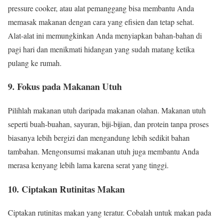
pressure cooker, atau alat pemanggang bisa membantu Anda
memasak makanan dengan cara yang efisien dan tetap sehat.
Alat-alat ini memungkinkan Anda menyiapkan bahan-bahan di
pagi hari dan menikmati hidangan yang sudah matang ketika
pulang ke rumah.
9. Fokus pada Makanan Utuh
Pilihlah makanan utuh daripada makanan olahan. Makanan utuh
seperti buah-buahan, sayuran, biji-bijian, dan protein tanpa proses
biasanya lebih bergizi dan mengandung lebih sedikit bahan
tambahan. Mengonsumsi makanan utuh juga membantu Anda
merasa kenyang lebih lama karena serat yang tinggi.
10. Ciptakan Rutinitas Makan
Ciptakan rutinitas makan yang teratur. Cobalah untuk makan pada