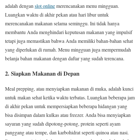
adalah dengan
slot online
merencanakan menu mingguan.
Luangkan waktu di akhir pekan atau hari libur untuk
merencanakan makanan selama seminggu. Ini tidak hanya
membantu Anda menghindari keputusan makanan yang impulsif
tetapi juga memastikan bahwa Anda memiliki bahan-bahan sehat
yang diperlukan di rumah. Menu mingguan juga mempermudah
belanja bahan makanan dengan daftar yang sudah terencana.
2. Siapkan Makanan di Depan
Meal prepping, atau menyiapkan makanan di muka, adalah kunci
untuk makan sehat ketika waktu terbatas. Luangkan beberapa jam
di akhir pekan untuk mempersiapkan beberapa hidangan yang
bisa disimpan dalam kulkas atau freezer. Anda bisa menyiapkan
sayuran yang sudah dipotong-potong, protein seperti ayam
panggang atau tempe, dan karbohidrat seperti quinoa atau nasi.