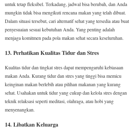
untuk tetap fleksibel. Terkadang, jadwal bisa berubah, dan Anda
mungkin tidak bisa mengikuti rencana makan yang telah dibuat.
Dalam situasi tersebut, cari alternatif sehat yang tersedia atau buat
penyesuaian sesuai kebutuhan Anda. Yang penting adalah
menjaga komitmen pada pola makan sehat secara keseluruhan.
13. Perhatikan Kualitas Tidur dan Stres
Kualitas tidur dan tingkat stres dapat mempengaruhi kebiasaan
makan Anda. Kurang tidur dan stres yang tinggi bisa memicu
keinginan makan berlebih atau pilihan makanan yang kurang
sehat. Usahakan untuk tidur yang cukup dan kelola stres dengan
teknik relaksasi seperti meditasi, olahraga, atau hobi yang
menyenangkan.
14. Libatkan Keluarga